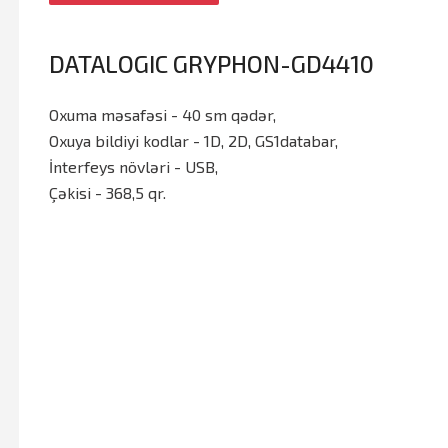
DATALOGIC GRYPHON-GD4410
Oxuma məsafəsi - 40 sm qədər,
Oxuya bildiyi kodlar - 1D, 2D, GS1databar,
İnterfeys növləri - USB,
Çəkisi - 368,5 qr.