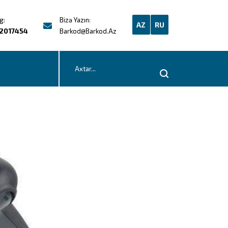
g:
Bizə Yazın:
AZ
RU
2017454
Barkod@barkod.az