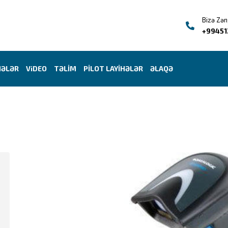
Bizə Zən
+99451
HƏLƏR
ViDEO
TƏLİM
PİLOT LAYİHƏLƏR
ƏLAQƏ