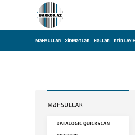
MƏHSULLAR
XİDMƏTLƏR
HƏLLƏR
RFİD LAYİ
MƏHSULLAR
DATALOGIC QUICKSCAN