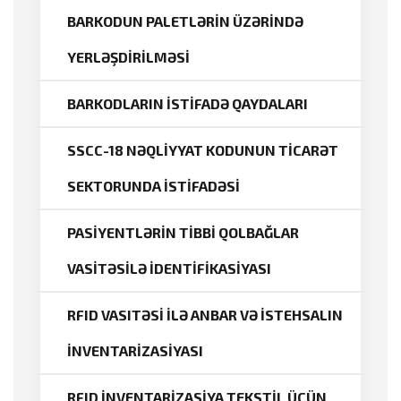
BARKODUN PALETLƏRİN ÜZƏRİNDƏ
YERLƏŞDİRİLMƏSİ
BARKODLARIN İSTİFADƏ QAYDALARI
SSCC-18 NƏQLİYYAT KODUNUN TİCARƏT
SEKTORUNDA İSTİFADƏSİ
PASİYENTLƏRİN TİBBİ QOLBAĞLAR
VASİTƏSİLƏ İDENTİFİKASİYASI
RFID VASITƏSİ İLƏ ANBAR VƏ İSTEHSALIN
İNVENTARİZASİYASI
RFID İNVENTARİZASİYA TEKSTİL ÜÇÜN