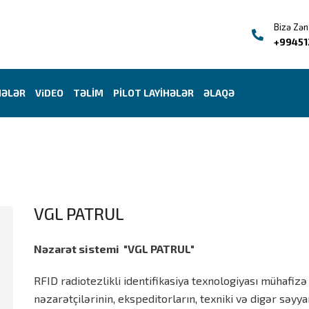
Bizə Zən
+99451
HƏLƏR
ViDEO
TƏLİM
PİLOT LAYİHƏLƏR
ƏLAQƏ
VGL PATRUL
Nəzarət sistemi "VGL PATRUL"
RFID radiotezlikli identifikasiya texnologiyası mühafiz
nəzarətçilərinin, ekspeditorların, texniki və digər səy