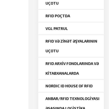
UÇOTU
RFID POÇTDA
VGL PATRUL
RFID VƏ ZİNƏT ƏŞYALARININ
UÇOTU
RFID ARXİV FONDLARINDA VƏ
KİTABXANALARDA
NORDIC ID HOUSE OF RFID
ANBAR/RFID TEXNOLOGİYASI
ƏSASINDA LOGİSTİKA