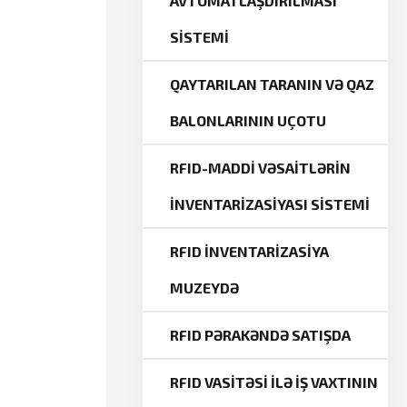
AVTOMATLAŞDIRILMASI
SİSTEMİ
QAYTARILAN TARANIN VƏ QAZ
BALONLARININ UÇOTU
RFID-MADDİ VƏSAİTLƏRİN
İNVENTARİZASİYASI SİSTEMİ
RFID İNVENTARİZASİYA
MUZEYDƏ
RFID PƏRAKƏNDƏ SATIŞDA
RFID VASİTƏSİ İLƏ İŞ VAXTININ