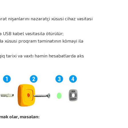
ət nişanlarını nəzarətçi xüsusi cihaz vasitəsi
USB kabel vasitəsilə ötürülür;
ə xüsusi proqram təminatının köməyi ilə
iq tarixi və vaxtı həmin hesabatlarda əks
mək olar, məsələn: