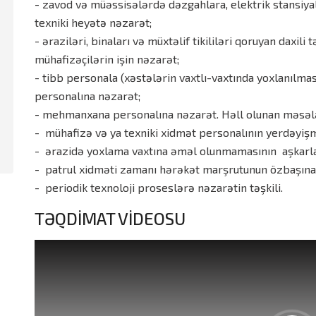
- zavod və müəssisələrdə dəzgahlara, elektrik stansiya
texniki heyətə nəzarət;
- əraziləri, binaları və müxtəlif tikililəri qoruyan daxil
mühafizəçilərin işin nəzarət;
- tibb personala (xəstələrin vaxtlı-vaxtında yoxlanılmas
personalına nəzarət;
- mehmanxana personalına nəzarət. Həll olunan məsəl
- mühafizə və ya texniki xidmət personalının yerdəyişm
- ərazidə yoxlama vaxtına əməl olunmamasının aşkarl
- patrul xidməti zamanı hərəkət marşrutunun özbaşına
- periodik texnoloji proseslərə nəzarətin təşkili.
TƏQDİMAT VİDEOSU