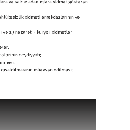
lara və sair avadanlıqlara xidmət göstərən
i təhlükəsizlik xidməti əməkdaşlarının və
ı və s.) nəzarət; - kuryer xidmətləri
ələr:
ələrinin qeydiyyatı;
anması;
 qısaldılmasının müəyyən edilməsi;