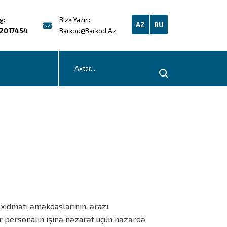
g:
Bizə Yazın:
AZ
RU
2017454
Barkod@barkod.az
ə xidməti əməkdaşlarının, ərazi
yar personalın işinə nəzarət üçün nəzərdə