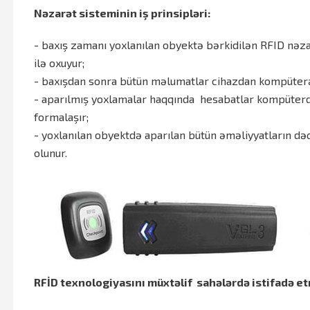
Nəzarət sisteminin iş prinsipləri:
- baxış zamanı yoxlanılan obyektə bərkidilən RFID nəzar
ilə oxuyur;
- baxışdan sonra bütün məlumatlar cihazdan kompüterə 
- aparılmış yoxlamalar haqqında hesabatlar kompüterd
formalaşır;
- yoxlanılan obyektdə aparılan bütün əməliyyatların dəq
olunur.
RFİD texnologiyasını müxtəlif sahələrdə istifadə et