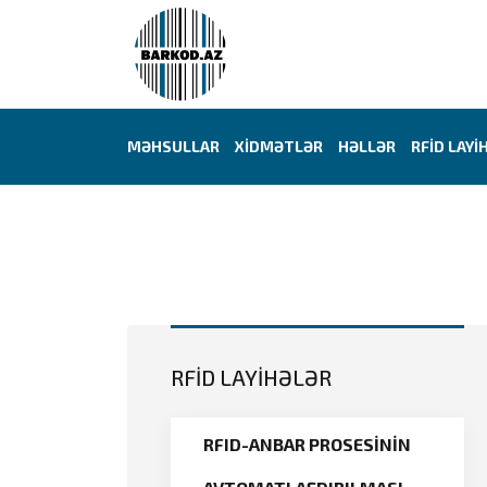
MƏHSULLAR
XİDMƏTLƏR
HƏLLƏR
RFİD LAYİ
RFİD LAYİHƏLƏR
RFID-ANBAR PROSESİNİN