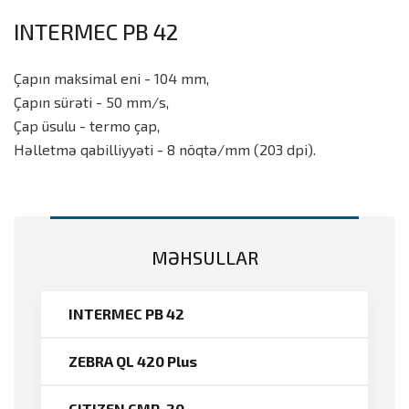
INTERMEC PB 42
Çapın maksimal eni - 104 mm,
Çapın sürəti - 50 mm/s,
Çap üsulu - termo çap,
Həlletmə qabilliyyəti - 8 nöqtə/mm (203 dpi).
MƏHSULLAR
INTERMEC PB 42
ZEBRA QL 420 Plus
CITIZEN CMP-20